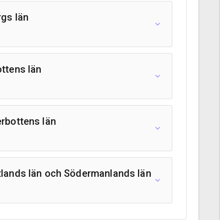
rgs län
ottens län
erbottens län
götlands län och Södermanlands län