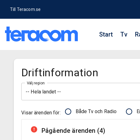
Till Teracom.se
Start
Tv
R
Driftinformation
Välj region
-- Hela landet --
Både Tv och Radio
E
Visar ärenden för:
Pågående ärenden (
4
)