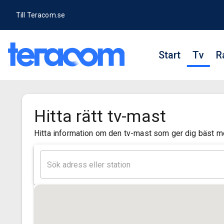
Till Teracom.se
Start
Tv
R
Hitta rätt tv-mast
Hitta information om den tv-mast som ger dig bäst mot