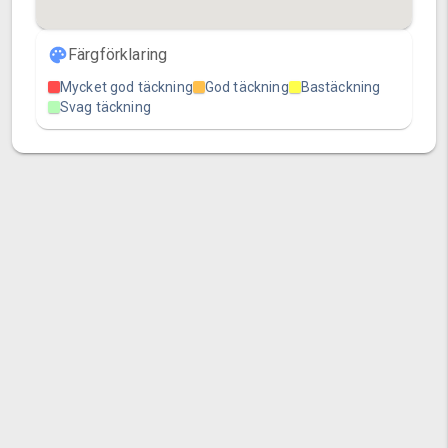
Färgförklaring
Mycket god täckning
God täckning
Bastäckning
Svag täckning