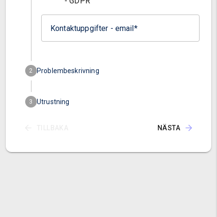
- GDPR
mer
Kontaktuppgifter - email
Problembeskrivning
2
När uppstod problemet? (datum och tid)
Utrustning
3
Är antennkabeln kopplad direkt till TV:n?
TILLBAKA
NÄSTA
Plats för mottagningsproblem - adress
Ja
Nej
Vilka kanaler har du problem med?
Var är din antenn monterad?
Beskriv din antenn, vad är det för typ och hur gammal är den?