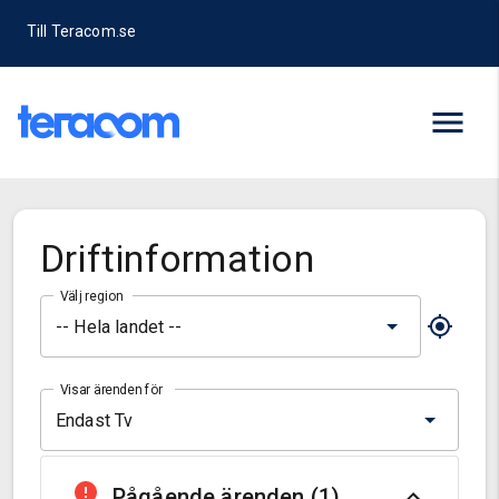
Till Teracom.se
Driftinformation
Välj region
-- Hela landet --
Visar ärenden för
Endast Tv
Pågående ärenden (
1
)